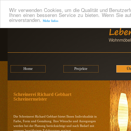
Wir verwenden Cookies, um die Qualität und Benutzerf
Ihnen einen besseren Service zu bieten. Wenn Sie auf
einverstanden.
Mehr Infos
Home
Projekte
Üb
Schreinerei Richard Gebhart
Schreinermeister
Die Schreinerei Richard Gebhart bietet Ihnen Individualität in
Farbe, Form und Gestaltung. Ihre Wünsche und Anregungen
werden bei der Planung berücksichtigt und nach Bedarf mit
unseren langjährigen Erfahrungen ergänzt.