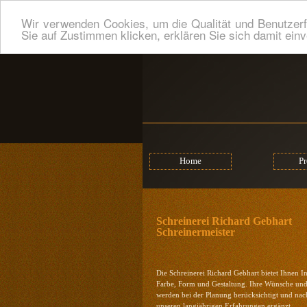
Wir verwenden Cookies, um die Qualität und Benutzerf
Sie auf Zustimmen klicken, erklären Sie sich damit ein
Home
Pr
Schreinerei Richard Gebhart
Schreinermeister
Die Schreinerei Richard Gebhart bietet Ihnen In
Farbe, Form und Gestaltung. Ihre Wünsche un
werden bei der Planung berücksichtigt und nac
unseren langjährigen Erfahrungen ergänzt.