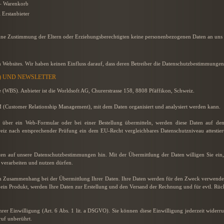
– Warenkorb
Erstanbieter
hne Zustimmung der Eltern oder Erziehungsberechtigten keine personenbezogenen Daten an uns 
 Websites. Wir haben keinen Einfluss darauf, dass deren Betreiber die Datenschutzbestimmungen 
E) UND NEWSLETTER
e (WBS). Anbieter ist die Worldsoft AG, Churerstrasse 158, 8808 Pfäffikon, Schweiz.
M (Customer Relationship Management), mit dem Daten organisiert und analysiert werden kann.
über ein Web-Formular oder bei einer Bestellung übermitteln, werden diese Daten auf de
iz nach entsprechender Prüfung ein dem EU-Recht vergleichbares Datenschutzniveau attestier
ten auf unsere Datenschutzbestimmungen hin. Mit der Übermittlung der Daten willigen Sie ein
verarbeiten und nutzen dürfen.
 Zusammenhang bei der Übermittlung Ihrer Daten. Ihre Daten werden für den Zweck verwendet
ite ein Produkt, werden Ihre Daten zur Erstellung und den Versand der Rechnung und für evtl. Rü
rer Einwilligung (Art. 6 Abs. 1 lit. a DSGVO). Sie können diese Einwilligung jederzeit widerru
uf unberührt.