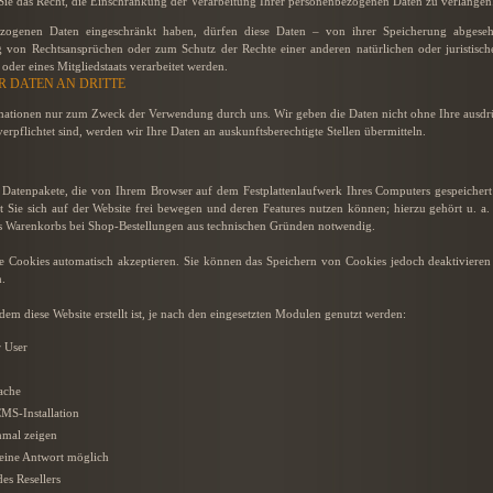
 Sie das Recht, die Einschränkung der Verarbeitung Ihrer personenbezogenen Daten zu verlangen
ezogenen Daten eingeschränkt haben, dürfen diese Daten – von ihrer Speicherung abgeseh
von Rechtsansprüchen oder zum Schutz der Rechte einer anderen natürlichen oder juristisch
oder eines Mitgliedstaats verarbeitet werden.
 DATEN AN DRITTE
tionen nur zum Zweck der Verwendung durch uns. Wir geben die Daten nicht ohne Ihre ausdrück
verpflichtet sind, werden wir Ihre Daten an auskunftsberechtigte Stellen übermitteln.
ne Datenpakete, die von Ihrem Browser auf dem Festplattenlaufwerk Ihres Computers gespeicher
 Sie sich auf der Website frei bewegen und deren Features nutzen können; hierzu gehört u. a. 
es Warenkorbs bei Shop-Bestellungen aus technischen Gründen notwendig.
sie Cookies automatisch akzeptieren. Sie können das Speichern von Cookies jedoch deaktivieren 
.
m diese Website erstellt ist, je nach den eingesetzten Modulen genutzt werden:
 User
ache
MS-Installation
nmal zeigen
eine Antwort möglich
s Resellers