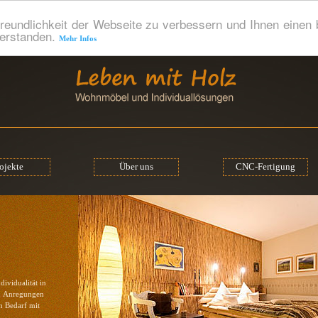
reundlichkeit der Webseite zu verbessern und Ihnen einen
verstanden.
Mehr Infos
ojekte
Über uns
CNC-Fertigung
dividualität in
d Anregungen
h Bedarf mit