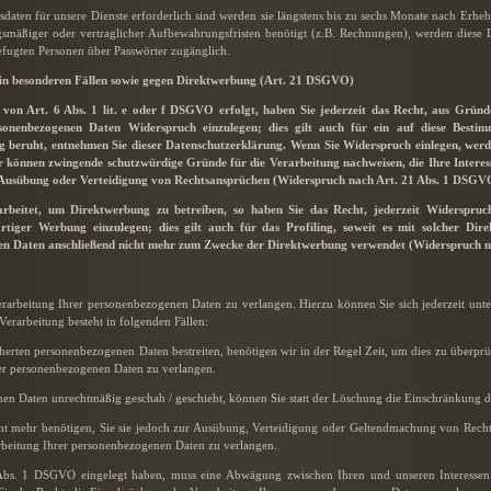
daten für unsere Dienste erforderlich sind werden sie längstens bis zu sechs Monate nach Erhe
ngsmäßiger oder vertraglicher Aufbewahrungsfristen benötigt (z.B. Rechnungen), werden diese 
efugten Personen über Passwörter zugänglich.
in besonderen Fällen sowie gegen Direktwerbung (Art. 21 DSGVO)
on Art. 6 Abs. 1 lit. e oder f DSGVO erfolgt, haben Sie jederzeit das Recht, aus Gründen
sonenbezogenen Daten Widerspruch einzulegen; dies gilt auch für ein auf diese Bestimmu
g beruht, entnehmen Sie dieser Datenschutzerklärung. Wenn Sie Widerspruch einlegen, wer
ir können zwingende schutzwürdige Gründe für die Verarbeitung nachweisen, die Ihre Intere
 Ausübung oder Verteidigung von Rechtsansprüchen (Widerspruch nach Art. 21 Abs. 1 DSGV
beitet, um Direktwerbung zu betreiben, so haben Sie das Recht, jederzeit Widerspruch
iger Werbung einzulegen; dies gilt auch für das Profiling, soweit es mit solcher Dir
en Daten anschließend nicht mehr zum Zwecke der Direktwerbung verwendet (Widerspruch n
erarbeitung Ihrer personenbezogenen Daten zu verlangen. Hierzu können Sie sich jederzeit un
erarbeitung besteht in folgenden Fällen:
icherten personenbezogenen Daten bestreiten, benötigen wir in der Regel Zeit, um dies zu überpr
rer personenbezogenen Daten zu verlangen.
en Daten unrechtmäßig geschah / geschieht, können Sie statt der Löschung die Einschränkung d
t mehr benötigen, Sie sie jedoch zur Ausübung, Verteidigung oder Geltendmachung von Recht
rbeitung Ihrer personenbezogenen Daten zu verlangen.
 Abs. 1 DSGVO eingelegt haben, muss eine Abwägung zwischen Ihren und unseren Interesse