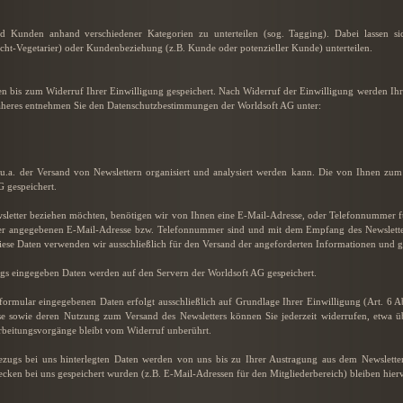
 Kunden anhand verschiedener Kategorien zu unterteilen (sog. Tagging). Dabei lassen sic
icht-Vegetarier) oder Kundenbeziehung (z.B. Kunde oder potenzieller Kunde) unterteilen.
en bis zum Widerruf Ihrer Einwilligung gespeichert. Nach Widerruf der Einwilligung werden Ih
äheres entnehmen Sie den Datenschutzbestimmungen der Worldsoft AG unter:
 u.a. der Versand von Newslettern organisiert und analysiert werden kann. Die von Ihnen zu
 gespeichert.
sletter beziehen möchten, benötigen wir von Ihnen eine E-Mail-Adresse, oder Telefonnummer f
 der angegebenen E-Mail-Adresse bzw. Telefonnummer sind und mit dem Empfang des Newsletter
Diese Daten verwenden wir ausschließlich für den Versand der angeforderten Informationen und geb
s eingegeben Daten werden auf den Servern der Worldsoft AG gespeichert.
ormular eingegebenen Daten erfolgt ausschließlich auf Grundlage Ihrer Einwilligung (Art. 6 Ab
e sowie deren Nutzung zum Versand des Newsletters können Sie jederzeit widerrufen, etwa ü
arbeitungsvorgänge bleibt vom Widerruf unberührt.
ugs bei uns hinterlegten Daten werden von uns bis zu Ihrer Austragung aus dem Newsletter
ecken bei uns gespeichert wurden (z.B. E-Mail-Adressen für den Mitgliederbereich) bleiben hier