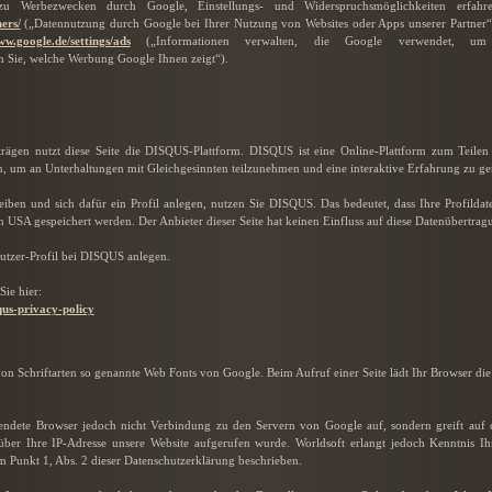
 zu Werbezwecken durch Google, Einstellungs- und Widerspruchsmöglichkeiten erfa
ers/
(„Datennutzung durch Google bei Ihrer Nutzung von Websites oder Apps unserer Partner
w.google.de/settings/ads
(„Informationen verwalten, die Google verwendet, um
 Sie, welche Werbung Google Ihnen zeigt“).
rägen nutzt diese Seite die DISQUS-Plattform. DISQUS ist eine Online-Plattform zum Teilen
n, um an Unterhaltungen mit Gleichgesinnten teilzunehmen und eine interaktive Erfahrung zu ge
ben und sich dafür ein Profil anlegen, nutzen Sie DISQUS. Das bedeutet, dass Ihre Profildate
 USA gespeichert werden. Der Anbieter dieser Seite hat keinen Einfluss auf diese Datenübertrag
utzer-Profil bei DISQUS anlegen.
ie hier:
qus-privacy-policy
g von Schriftarten so genannte Web Fonts von Google. Beim Aufruf einer Seite lädt Ihr Browser di
ete Browser jedoch nicht Verbindung zu den Servern von Google auf, sondern greift auf d
 über Ihre IP-Adresse unsere Website aufgerufen wurde. Worldsoft erlangt jedoch Kenntnis 
m Punkt 1, Abs. 2 dieser Datenschutzerklärung beschrieben.