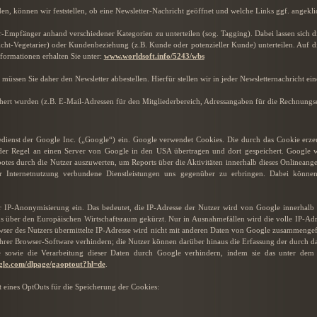
n, können wir feststellen, ob eine Newsletter-Nachricht geöffnet und welche Links ggf. angekli
r-Empfänger anhand verschiedener Kategorien zu unterteilen (sog. Tagging). Dabei lassen sich d
icht-Vegetarier) oder Kundenbeziehung (z.B. Kunde oder potenzieller Kunde) unterteilen. Auf die
formationen erhalten Sie unter:
www.worldsoft.info/5243/wbs
üssen Sie daher den Newsletter abbestellen. Hierfür stellen wir in jeder Newsletternachricht e
hert wurden (z.B. E-Mail-Adressen für den Mitgliederbereich, Adressangaben für die Rechnungse
edienst der Google Inc. („Google“) ein. Google verwendet Cookies. Die durch das Cookie erz
der Regel an einen Server von Google in den USA übertragen und dort gespeichert. Google w
tes durch die Nutzer auszuwerten, um Reports über die Aktivitäten innerhalb dieses Onlinean
r Internetnutzung verbundene Dienstleistungen uns gegenüber zu erbringen. Dabei könne
ter IP-Anonymisierung ein. Das bedeutet, die IP-Adresse der Nutzer wird von Google innerhalb
s über den Europäischen Wirtschaftsraum gekürzt. Nur in Ausnahmefällen wird die volle IP-Ad
wser des Nutzers übermittelte IP-Adresse wird nicht mit anderen Daten von Google zusammengef
ihrer Browser-Software verhindern; die Nutzer können darüber hinaus die Erfassung der durch d
 sowie die Verarbeitung dieser Daten durch Google verhindern, indem sie das unter dem 
ogle.com/dlpage/gaoptout?hl=de
.
 eines OptOuts für die Speicherung der Cookies: