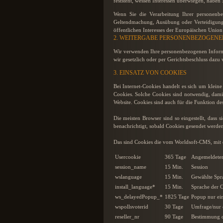
feststeht, wessen Interessen überwiegen, haben
Wenn Sie die Verarbeitung Ihrer personenb
Geltendmachung, Ausübung oder Verteidigung 
öffentlichen Interesses der Europäischen Union 
2. WEITERGABE PERSONENBEZOGENER
Wir verwenden Ihre personenbezogenen Informa
wir gesetzlich oder per Gerichtsbeschluss dazu 
3. EINSATZ VON COOKIES
Bei Internet-Cookies handelt es sich um klei
Cookies. Solche Cookies sind notwendig, damit
Website. Cookies sind auch für die Funktion d
Die meisten Browser sind so eingestellt, dass 
benachrichtigt, sobald Cookies gesendet werden
Das sind Cookies die vom Worldsoft-CMS, mit de
Usercookie
365 Tage
Angemeldeter
session_name
15 Min.
Session
wslanguage
15 Min.
Gewählte Spr
install_language*
15 Min.
Sprache der C
ws_delayedPopup_*
1825 Tage
Popup nur ei
wspollsvoterid
30 Tage
Umfrage/nur 
reseller_nr
90 Tage
Bestimmung de