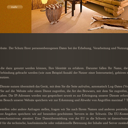
Website. Der Schutz Ihrer personenbezogenen Daten bei der Erhebung, Verarbeitung und Nutzung 
die dazu genutzt werden können, Ihre Identität zu erfahren. Darunter fallen Ihr Name, die
n Verbindung gebracht werden (wie zum Beispiel Anzahl der Nutzer einer Internetseite), gehöre
 nutzen.
Dienste nutzen übermittelt das Gerät, mit dem Sie die Seite aufrufen, automatisch Log-Daten (V
Sie auf die Website oder einen Dienst zugreifen, die Art des Browsers, mit dem Sie zugreifen,
ben. Die IP-Adressen werden nur gespeichert soweit es zur Erbringung unserer Dienste erforde
beim Besuch unserer Website speichern wir zur Erkennung und Abwehr von Angriffen maximal 7 T
tellen oder andere Anfragen stellen, fragen wir Sie nach Ihrem Namen und anderen persönlich
Ihre Angaben speichern wir auf besonders geschützten Servern in der Schweiz. Die EU-Komm
schutzniveau attestiert. Eine Datenübermittlung von der EU in die Schweiz ist datenschutzre
 für die technische, kaufmännische oder redaktionelle Betreuung der Inhalte und Server zuständ