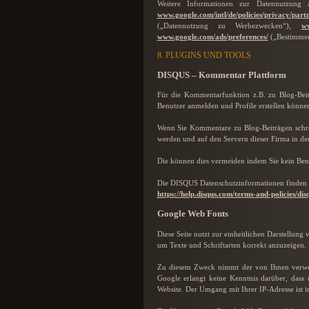
Weitere Informationen zur Datennutzung
www.google.com/intl/de/policies/privacy/partn
(„Datennutzung zu Werbezwecken“),
ww
www.google.com/ads/preferences/
(„Bestimmen
8. PLUGINS UND TOOLS
DISQUS – Kommentar Plattform
Für die Kommentarfunktion z.B. zu Blog-Beit
Benutzer anmelden und Profile erstellen könne
Wenn Sie Kommentare zu Blog-Beiträgen schrei
werden und auf den Servern dieser Firma in den
Die können dies vermeiden indem Sie kein Ben
Die DISQUS Datenschutzinformationen finden S
https://help.disqus.com/terms-and-policies/dis
Google Web Fonts
Diese Seite nutzt zur einheitlichen Darstellun
um Texte und Schriftarten korrekt anzuzeigen.
Zu diesem Zweck nimmt der von Ihnen verwend
Google erlangt keine Kenntnis darüber, dass
Website. Der Umgang mit Ihrer IP-Adresse ist i