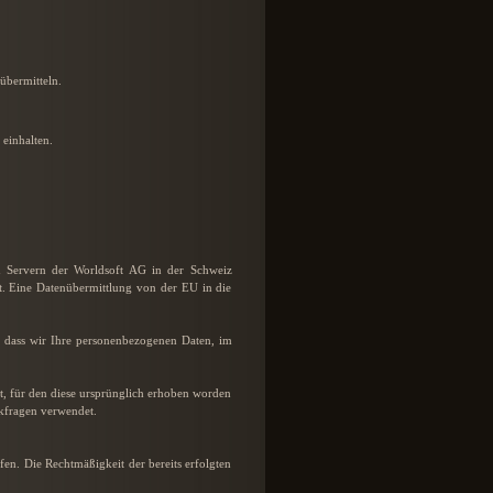
übermitteln.
einhalten.
n Servern der Worldsoft AG in der Schweiz
t. Eine Datenübermittlung von der EU in die
, dass wir Ihre personenbezogenen Daten, im
, für den diese ursprünglich erhoben worden
ckfragen verwendet.
fen. Die Rechtmäßigkeit der bereits erfolgten