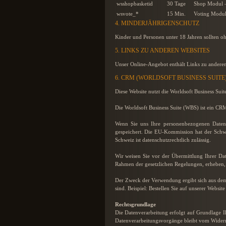
wsshopbasketid
30 Tage
Shop Modul 
wsvote_*
15 Min.
Voting Modul 
4. MINDERJÄHRIGENSCHUTZ
Kinder und Personen unter 18 Jahren sollten o
5. LINKS ZU ANDEREN WEBSITES
Unser Online-Angebot enthält Links zu anderen
6. CRM (WORLDSOFT BUSINESS SUIT
Diese Website nutzt die Worldsoft Business Suit
Die Worldsoft Business Suite (WBS) ist ein CR
Wenn Sie uns Ihre personenbezogenen Daten 
gespeichert. Die EU-Kommission hat der Schwe
Schweiz ist datenschutzrechtlich zulässig.
Wir weisen Sie vor der Übermittlung Ihrer Da
Rahmen der gesetzlichen Regelungen, erheben, 
Der Zweck der Verwendung ergibt sich aus dem
sind. Beispiel: Bestellen Sie auf unserer Webs
Rechtsgrundlage
Die Datenverarbeitung erfolgt auf Grundlage Ih
Datenverarbeitungsvorgänge bleibt vom Widerr