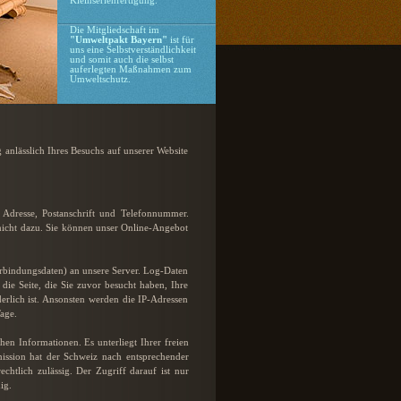
Kleinserienfertigung.
Die Mitgliedschaft im
"Umweltpakt Bayern"
ist für
uns eine Selbstverständlichkeit
und somit auch die selbst
auferlegten Maßnahmen zum
Umweltschutz.
anlässlich Ihres Besuchs auf unserer Website
 Adresse, Postanschrift und Telefonnummer.
n nicht dazu. Sie können unser Online-Angebot
erbindungsdaten) an unsere Server. Log-Daten
 die Seite, die Sie zuvor besucht haben, Ihre
rlich ist. Ansonsten werden die IP-Adressen
age.
en Informationen. Es unterliegt Ihrer freien
ission hat der Schweiz nach entsprechender
chtlich zulässig. Der Zugriff darauf ist nur
ig.